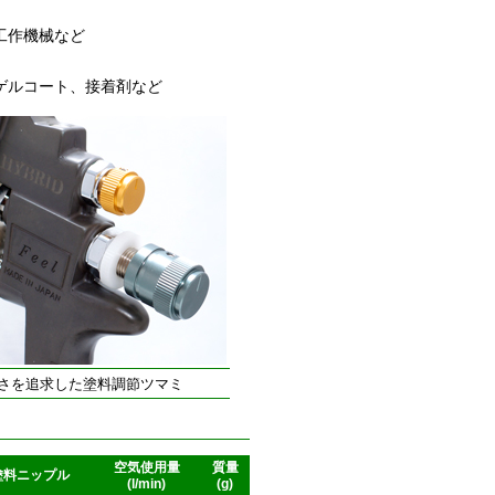
工作機械など
ゲルコート、接着剤など
さを追求した塗料調節ツマミ
空気使用量
質量
塗料ニップル
(l/min)
(g)