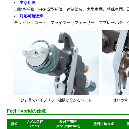
主な用途
自動車補修、FRP成型補修、建築塗装、大型車両、特殊車両、
対応可能塗料
チッピングコート、プライマーサフェーサー、スプレーパテ、
ひと目でハイブリッド機構が分かるヘッド
使いやす
Feel Hybridの仕様
ノズル口径
吹付空気圧
型式
塗料供給方式
(mm)
(Mpa[kgf/cm2])