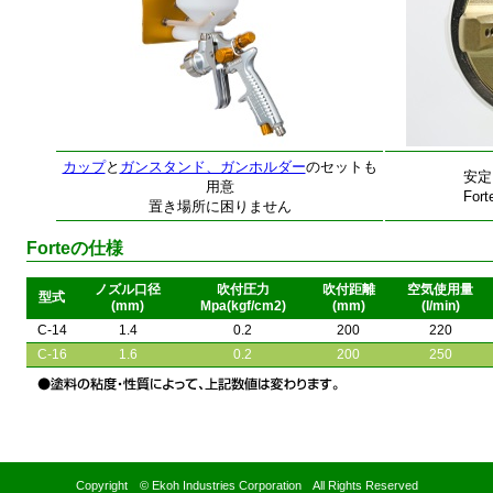
カップ
と
ガンスタンド、ガンホルダー
のセットも
安定
用意
Fo
置き場所に困りません
Forteの仕様
ノズル口径
吹付圧力
吹付距離
空気使用量
型式
(mm)
Mpa(kgf/cm2)
(mm)
(l/min)
C-14
1.4
0.2
200
220
C-16
1.6
0.2
200
250
Copyright © Ekoh Industries Corporation All Rights Reserved