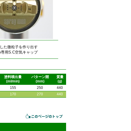
した微粒子を作り出す
rte専用S.C空気キャップ
塗料噴出量
パターン開
質量
(ml/min)
(mm)
(g)
155
250
440
170
270
440