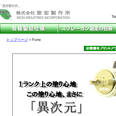
カー「恵宏製作所」
Te
トップページ
> Forte